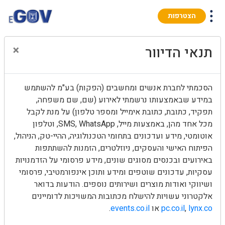
הצטרפות
×
תנאי הדיוור
הסכמתי לחברת אנשים ומחשבים (הפקות) בע"מ להשתמש
במידע שבאמצעותו נרשמתי לאירוע (שם, שם משפחה,
תפקיד, כתובת, כתובת אימייל ומספר טלפון) על מנת לקבל
מכל אחד מהן, באמצעות מייל, SMS, WhatsApp, וטלפון
אוטומטי, מידע ועדכונים בתחומי הטכנולוגיה, ההיי-טק, הניהול,
הפיתוח האישי והעסקים, ניוזלטרים, הזמנות להשתתפות
באירועים ובכנסים מסוגים שונים, מידע פרסומי על הזדמנויות
עסקיות, עדכונים שוטפים ומידע ותוכן אינפורמטיבי, פרסומי
ושיווקי ואודות מוצרים ושירותים נוספים. הודעות בדואר
אלקטרוני עשויות להישלח מכתובות המשויכות לדומיינים
lynx.co
,
pc.co.il
או
events.co.il
.